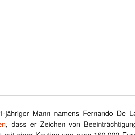
 51-jähriger Mann namens Fernando De L
en
, dass er Zeichen von Beeinträchtigun
it mit einer Kaution von etwa 169.000 Eur