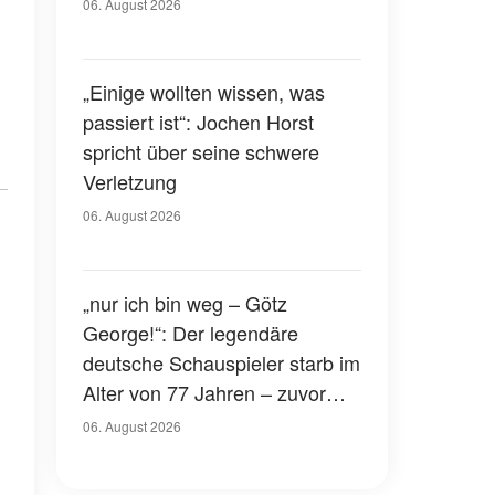
Gerichtssaal – was ist
06. August 2026
passiert?
„Einige wollten wissen, was
passiert ist“: Jochen Horst
spricht über seine schwere
Verletzung
06. August 2026
„nur ich bin weg – Götz
George!“: Der legendäre
deutsche Schauspieler starb im
Alter von 77 Jahren – zuvor
hatte er über seinen eigenen
06. August 2026
Tod gesprochen