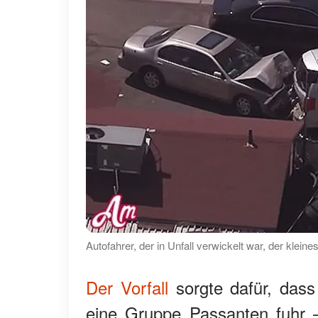
Autofahrer, der in Unfall verwickelt war, der klei
Der Vorfall
sorgte dafür, dass
eine Gruppe Passanten fuhr 