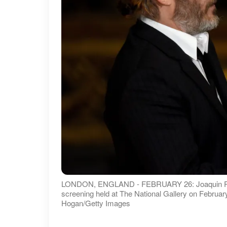
LONDON, ENGLAND - FEBRUARY 26: Joaquin Phoen
screening held at The National Gallery on Februa
Hogan/Getty Images