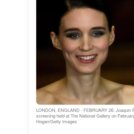
LONDON, ENGLAND - FEBRUARY 26: Joaquin Phoen
screening held at The National Gallery on Februa
Hogan/Getty Images