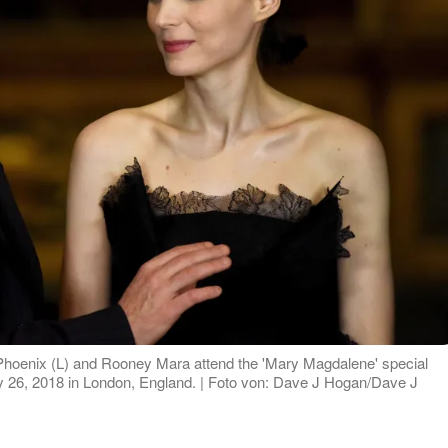
ix (L) and Rooney Mara attend the 'Mary Magdalene' special
ry 26, 2018 in London, England. | Foto von: Dave J Hogan/Dave J