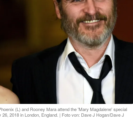
ix (L) and Rooney Mara attend the 'Mary Magdalene' special
ry 26, 2018 in London, England. | Foto von: Dave J Hogan/Dave J