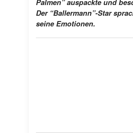
Palmen” auspackte und besch
Der “Ballermann”-Star spra
seine Emotionen.