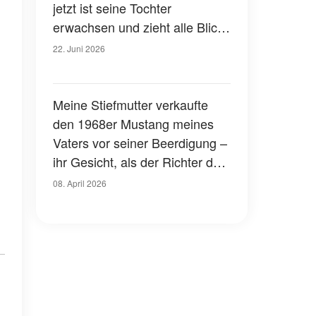
jetzt ist seine Tochter
erwachsen und zieht alle Blicke
auf sich – Fotos
22. Juni 2026
Meine Stiefmutter verkaufte
den 1968er Mustang meines
Vaters vor seiner Beerdigung –
ihr Gesicht, als der Richter den
letzten Nachtrag las, war
08. April 2026
unbezahlbar