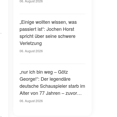
Gerichtssaal – was ist
06. August 2026
passiert?
„Einige wollten wissen, was
passiert ist“: Jochen Horst
spricht über seine schwere
Verletzung
06. August 2026
„nur ich bin weg – Götz
George!“: Der legendäre
deutsche Schauspieler starb im
Alter von 77 Jahren – zuvor
hatte er über seinen eigenen
06. August 2026
Tod gesprochen