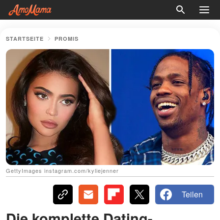
STARTSEITE
PROMIS
GettyImages instagram.com/kyliejenner
Teilen
Die komplette Dating-