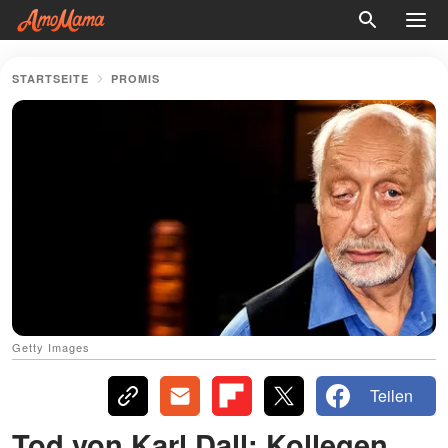
STARTSEITE
PROMIS
Getty Images
Teilen
Tod von Karl Dall: Kollegen