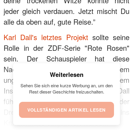
deine trockenen Witze konnte nicht
jeder gleich verdauen. Jetzt mischt Du
alle da oben auf, gute Reise.”
Karl Dall's letztes Projekt
sollte seine
Rolle in der ZDF-Serie "Rote Rosen"
sein. Der Schauspieler hat diese
Nachricht einige Tage vor dem
Weiterlesen
unglücklichen Ereignis auf seinem
Sehen Sie sich eine kurze Werbung an, um den
Instagram-Profil veröffentlicht. Dall
Rest dieser Geschichte freizuschalten.
fühlte sich nicht während der
Dreharbeiten gut und musste ins
VOLLSTÄNDIGEN ARTIKEL LESEN
Krankenhaus eingeliefert werden.