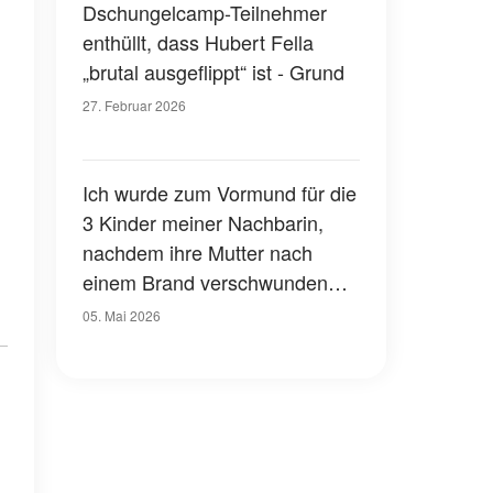
Dschungelcamp-Teilnehmer
enthüllt, dass Hubert Fella
„brutal ausgeflippt“ ist - Grund
27. Februar 2026
Ich wurde zum Vormund für die
3 Kinder meiner Nachbarin,
nachdem ihre Mutter nach
einem Brand verschwunden
war - 10 Jahre später erfuhr
05. Mai 2026
ich, dass es von Anfang an ihr
Plan war