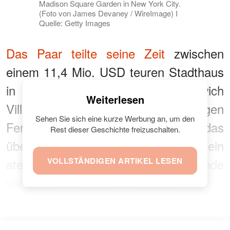
Madison Square Garden in New York City.
(Foto von James Devaney / WireImage) I
Quelle: Getty Images
Das Paar teilte seine Zeit
zwischen
einem 11,4 Mio. USD teuren Stadthaus
in Manhattans trendigem Greenwich
Weiterlesen
Village und einem weitläufigen
Sehen Sie sich eine kurze Werbung an, um den
Ferienhaus in den Hamptons auf, das
Rest dieser Geschichte freizuschalten.
über einen Tennisplatz und ein
atemberaubendes Landschaftsgelände
VOLLSTÄNDIGEN ARTIKEL LESEN
verfügt, das zum Wasser führt.