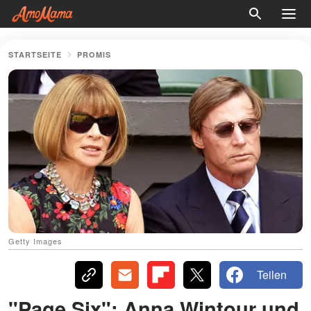
STARTSEITE
PROMIS
Getty Images
Teilen
"Page Six": Anna Wintour und