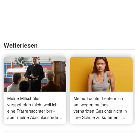
Weiterlesen
Meine Mitschüler
Meine Tochter flehte mich
verspotteten mich, weil ich
an, wegen meines
eine Pfarrerstochter bin -
vernarbten Gesichts nicht in
aber meine Abschlussrede
ihre Schule zu kommen -
brachte den ganzen Saal
dann kam ein Fremder in
zum Schweigen
ihre Schule und sagte: