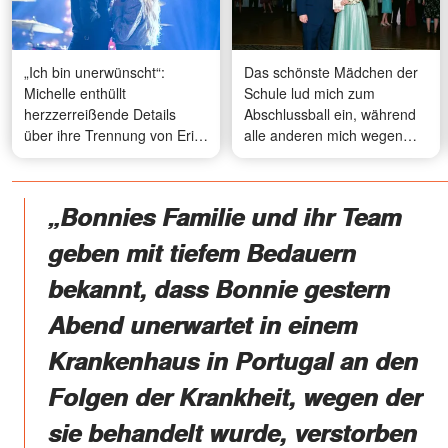
„Ich bin unerwünscht“:
Das schönste Mädchen der
Michelle enthüllt
Schule lud mich zum
herzzerreißende Details
Abschlussball ein, während
über ihre Trennung von Eric
alle anderen mich wegen
Philippi
meines Aussehens
hänselten – 20 Jahre später
erkannte sie mich nicht
„Bonnies Familie und ihr Team
wieder, und was ich tat,
veränderte ihr Leben
geben mit tiefem Bedauern
bekannt, dass Bonnie gestern
Abend unerwartet in einem
Krankenhaus in Portugal an den
Folgen der Krankheit, wegen der
sie behandelt wurde, verstorben