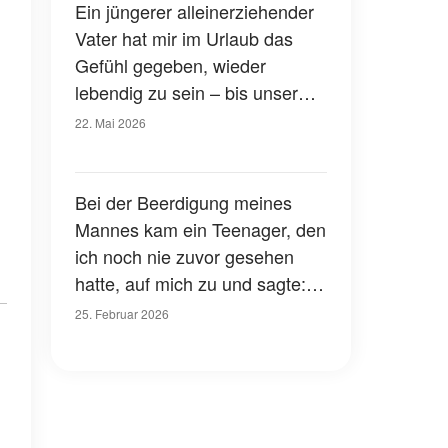
Ein jüngerer alleinerziehender
Vater hat mir im Urlaub das
Gefühl gegeben, wieder
lebendig zu sein – bis unser
perfektes Abendessen in einer
22. Mai 2026
öffentlichen Blamage endete
Bei der Beerdigung meines
Mannes kam ein Teenager, den
ich noch nie zuvor gesehen
hatte, auf mich zu und sagte:
"Er hat versprochen, dass du
25. Februar 2026
dich um mich kümmerst"