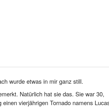
ch wurde etwas in mir ganz still.
merkt. Natürlich hat sie das. Sie war 30,
og einen vierjährigen Tornado namens Luca