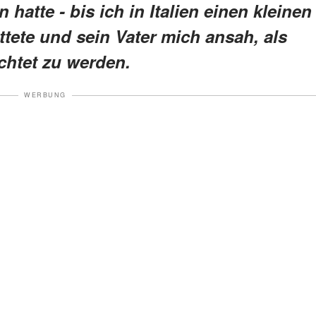
 hatte - bis ich in Italien einen kleinen
tete und sein Vater mich ansah, als
chtet zu werden.
WERBUNG