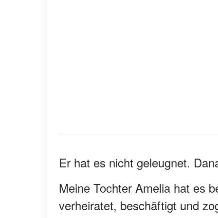
Er hat es nicht geleugnet. Dana
Meine Tochter Amelia hat es be
verheiratet, beschäftigt und z