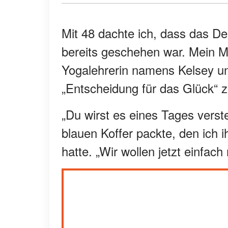
Mit 48 dachte ich, dass das D
bereits geschehen war. Mein Ma
Yogalehrerin namens Kelsey un
„Entscheidung für das Glück“ 
„Du wirst es eines Tages verst
blauen Koffer packte, den ich
hatte. „Wir wollen jetzt einfac