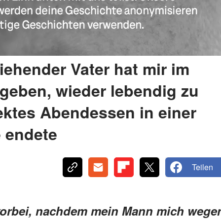
ziehender Vater hat mir im
geben, wieder lebendig zu
fektes Abendessen in einer
e endete
Teilen
 vorbei, nachdem mein Mann mich wege