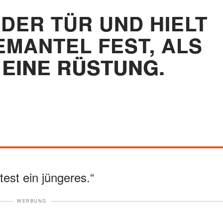
 DER TÜR UND HIELT
EMANTEL FEST, ALS
 EINE RÜSTUNG.
ltest ein jüngeres.“
WERBUNG