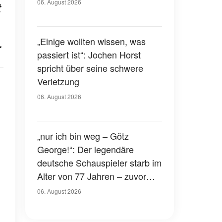
Gerichtssaal – was ist
06. August 2026
t
passiert?
„Einige wollten wissen, was
.
passiert ist“: Jochen Horst
spricht über seine schwere
Verletzung
06. August 2026
„nur ich bin weg – Götz
George!“: Der legendäre
deutsche Schauspieler starb im
Alter von 77 Jahren – zuvor
hatte er über seinen eigenen
06. August 2026
Tod gesprochen