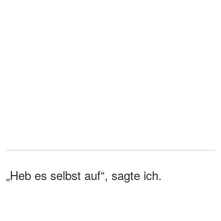
„Heb es selbst auf“, sagte ich.
Sein Lächeln verrutschte. Ich stieg über
das Brötchen und ging hinaus –