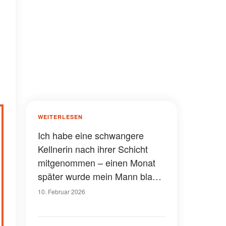
WEITERLESEN
Ich habe eine schwangere
Kellnerin nach ihrer Schicht
mitgenommen – einen Monat
später wurde mein Mann blass,
als er ihr Foto sah
10. Februar 2026