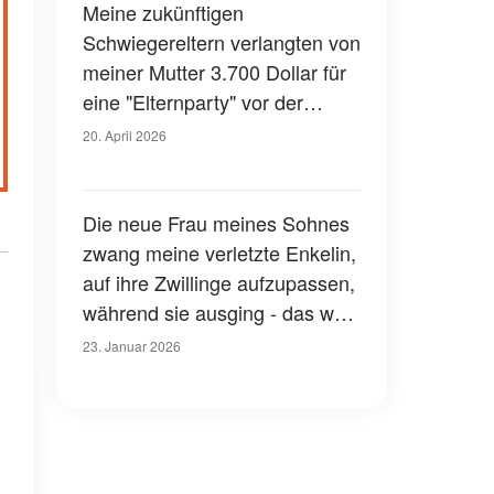
Meine zukünftigen
Schwiegereltern verlangten von
meiner Mutter 3.700 Dollar für
eine "Elternparty" vor der
Hochzeit, zu der sie nicht
20. April 2026
eingeladen war - das haben sie
nicht kommen sehen
Die neue Frau meines Sohnes
zwang meine verletzte Enkelin,
auf ihre Zwillinge aufzupassen,
während sie ausging - das war
der letzte Strohhalm
23. Januar 2026