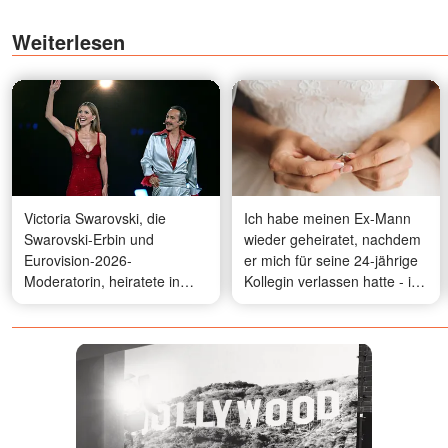
Weiterlesen
Victoria Swarovski, die
Ich habe meinen Ex-Mann
Swarovski-Erbin und
wieder geheiratet, nachdem
Eurovision-2026-
er mich für seine 24-jährige
Moderatorin, heiratete in
Kollegin verlassen hatte - in
einem kristallbesetzten
unserer Hochzeitsnacht
Millionen-Dollar-
bekam ich eine SMS von
Hochzeitskleid: Was man
einer unbekannten Nummer:
über ihre Hochzeit wissen
"Komm nach unten, wenn du
muss
wissen willst, warum er
wirklich zurückgekommen
ist"