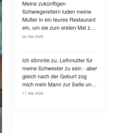
Meine zukünftigen
Schwiegereltern luden meine
Mutter in ein teures Restaurant
ein, um sie zum ersten Mal zu
treffen - und ließen sie dann
06. Mai 2026
mit einer Rechnung von 2.300
Dollar zurück, aber ich bekam
die süßeste Rache
Ich stimmte zu, Leihmutter für
meine Schwester zu sein - aber
gleich nach der Geburt zog
mich mein Mann zur Seite und
sagte: "Bitte gib ihr das Baby
11. Mai 2026
noch nicht"