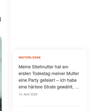
l
WEITERLESEN
Meine Stiefmutter hat am
ersten Todestag meiner Mutter
eine Party gefeiert – ich habe
eine härtere Strafe gewählt, als
die Polizei zu rufen
10. April 2026