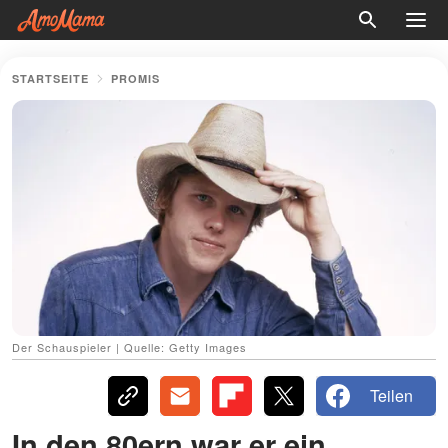
STARTSEITE
PROMIS
Der Schauspieler | Quelle: Getty Images
Teilen
In den 80ern war er ein