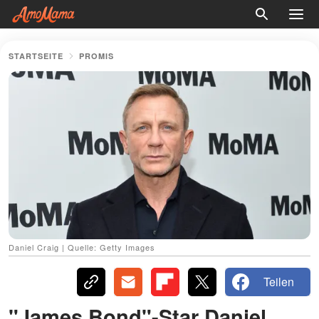
STARTSEITE
PROMIS
Daniel Craig | Quelle: Getty Images
Teilen
"James Bond"-Star Daniel