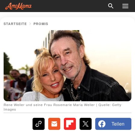
STARTSEITE
PROMIS
Rene Weller und seine Frau Rosemarie Maria Weller | Quelle: Getty
Images
Teilen