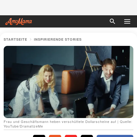
STARTSEITE
INSPIRIERENDE STORIES
Frau und Geschäftsmann heben verschüttete Dollarscheine auf | Quelle:
YouTube/DramatizeMe