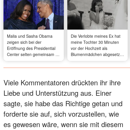
Malia und Sasha Obama
Die Verlobte meines Ex hat
zeigen sich bei der
meine Tochter 30 Minuten
Eröffnung des Presidential
vor der Hochzeit als
Center selten gemeinsam –
Blumenmädchen abgesetzt
und ihre Looks sorgen für
und gesagt: „Eine neue
Aufsehen – Fotos
Familie sollte nicht mit
Erinnerungen an die alte
beginnen“ – was die Mutter
Viele Kommentatoren drückten ihr ihre
meines Ex dann tat, hat alle
Liebe und Unterstützung aus. Einer
sprachlos gemacht
sagte, sie habe das Richtige getan und
forderte sie auf, sich vorzustellen, wie
es gewesen wäre, wenn sie mit diesem