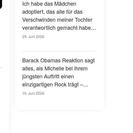
zu erteilen, ließ sie vor der
Ich habe das Mädchen
ganzen Familie
adoptiert, das alle für das
zusammenbrechen
Verschwinden meiner Tochter
verantwortlich gemacht haben
– 10 Jahre später sah sie mir in
29. Juni 2026
die Augen und sagte: „Alles,
was du über diese Nacht weißt,
ist eine Lüge“
Barack Obamas Reaktion sagt
alles, als Michelle bei ihrem
jüngsten Auftritt einen
einzigartigen Rock trägt –
Fotos
19. Juni 2026