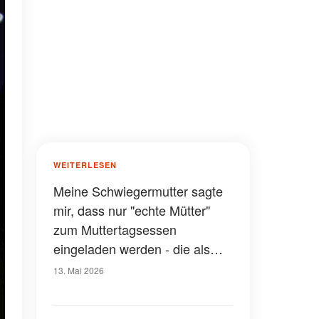
WEITERLESEN
Meine Schwiegermutter sagte
mir, dass nur "echte Mütter"
zum Muttertagsessen
eingeladen werden - die als
Geschenk verpackte
13. Mai 2026
Schachtel, die mein Mann ihr
vorsetzte, um ihr eine Lektion