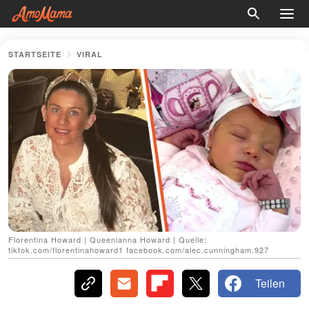
STARTSEITE
VIRAL
Florentina Howard | Queenianna Howard | Quelle:
tiktok.com/florentinahoward1 facebook.com/alec.cunningham.927
Teilen