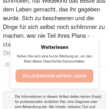
schmollen, hat Wedekind das Beste aus
dem Leben gemacht, das ihr gegeben
wurde. Sich zu beschweren und die
Dinge für sich selbst noch schlimmer zu
machen, war nie Teil ihres Plans -
stattdessen konzentriert sie sich auf
Weiterlesen
Dinge, die sie kontrollieren kann.
Sehen Sie sich eine kurze Werbung an, um den
Rest dieser Geschichte freizuschalten.
VOLLSTÄNDIGEN ARTIKEL LESEN
Die Menschen überhäufen Tiffany Wedekind mit Lob für ihre
Widerstandsfähigkeit. | Quelle: YouTube.com/Truly
Die Informationen in diesem Artikel stellen keinen Ersatz
für professionellen ärztlichen Rat, eine Diagnose oder
eine Behandlung dar. Alle Inhalte, inklusive Text und