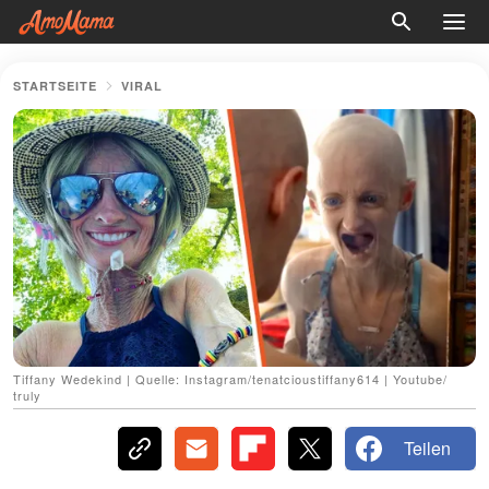
STARTSEITE
VIRAL
Tiffany Wedekind | Quelle: Instagram/tenatcioustiffany614 | Youtube/
truly
Teilen