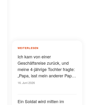
WEITERLESEN
Ich kam von einer
Geschäftsreise zurück, und
meine 4-jährige Tochter fragte:
„Papa, isst mein anderer Papa
mit uns zu Mittag? Er sitzt im
16. Juni 2026
Keller.“ – Ich ging nach unten,
und was ich sah, ließ mir das
Blut in den Adern gefrieren
Ein Soldat wird mitten im