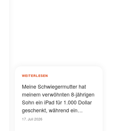
WEITERLESEN
Meine Schwiegermutter hat
meinem verwöhnten 8-jährigen
Sohn ein iPad für 1.000 Dollar
geschenkt, während ein
hungernder Junge dabei zusah
17. Juli 2026
– was ich dann tat, rührte den