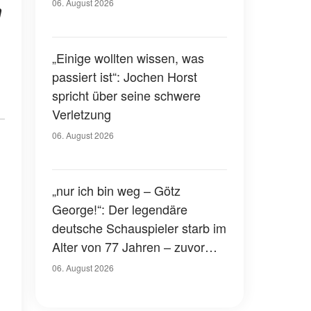
Gerichtssaal – was ist
06. August 2026
n
passiert?
„Einige wollten wissen, was
passiert ist“: Jochen Horst
spricht über seine schwere
Verletzung
06. August 2026
„nur ich bin weg – Götz
George!“: Der legendäre
deutsche Schauspieler starb im
Alter von 77 Jahren – zuvor
hatte er über seinen eigenen
06. August 2026
Tod gesprochen