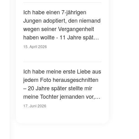
ganzen Terminal zu Tränen
Ich habe einen 7-jährigen
Jungen adoptiert, den niemand
wegen seiner Vergangenheit
haben wollte - 11 Jahre später
sagte er mir: "Ich bin endlich
15. April 2026
bereit, dir zu erzählen, was
damals wirklich passiert ist"
Ich habe meine erste Liebe aus
jedem Foto herausgeschnitten
– 20 Jahre später stellte mir
meine Tochter jemanden vor,
der genau wie er aussah
17. Juni 2026