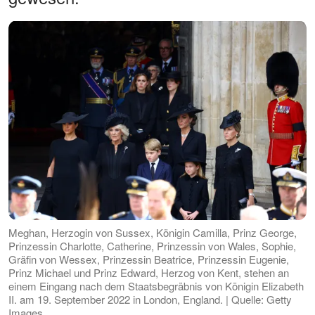
Meghan, Herzogin von Sussex, Königin Camilla, Prinz George,
Prinzessin Charlotte, Catherine, Prinzessin von Wales, Sophie,
Gräfin von Wessex, Prinzessin Beatrice, Prinzessin Eugenie,
Prinz Michael und Prinz Edward, Herzog von Kent, stehen an
einem Eingang nach dem Staatsbegräbnis von Königin Elizabeth
II. am 19. September 2022 in London, England. | Quelle: Getty
Images