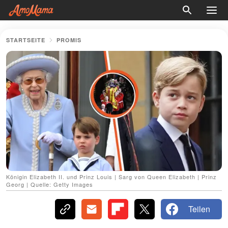
STARTSEITE
PROMIS
Königin Elizabeth II. und Prinz Louis | Sarg von Queen Elizabeth | Prinz
Georg | Quelle: Getty Images
Teilen