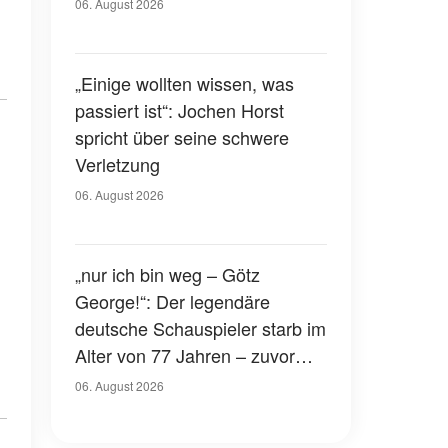
Gerichtssaal – was ist
06. August 2026
passiert?
„Einige wollten wissen, was
passiert ist“: Jochen Horst
spricht über seine schwere
Verletzung
06. August 2026
„nur ich bin weg – Götz
George!“: Der legendäre
deutsche Schauspieler starb im
Alter von 77 Jahren – zuvor
hatte er über seinen eigenen
06. August 2026
Tod gesprochen