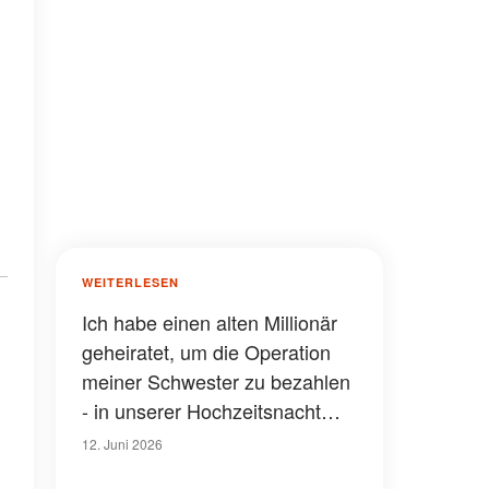
WEITERLESEN
Ich habe einen alten Millionär
geheiratet, um die Operation
meiner Schwester zu bezahlen
- in unserer Hochzeitsnacht
sagte er: "Deine Schwester ist
12. Juni 2026
nicht krank. Und das ist nur ein