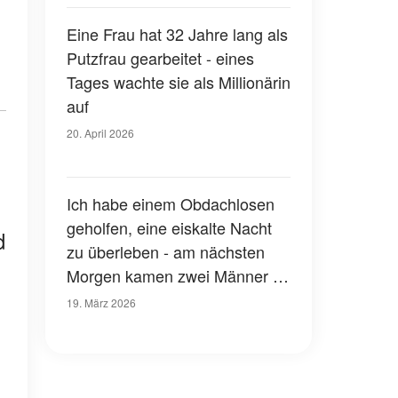
Teil der Wahrheit"
Eine Frau hat 32 Jahre lang als
Putzfrau gearbeitet - eines
Tages wachte sie als Millionärin
auf
20. April 2026
Ich habe einem Obdachlosen
geholfen, eine eiskalte Nacht
d
zu überleben - am nächsten
Morgen kamen zwei Männer in
einem großen Auto zu mir
19. März 2026