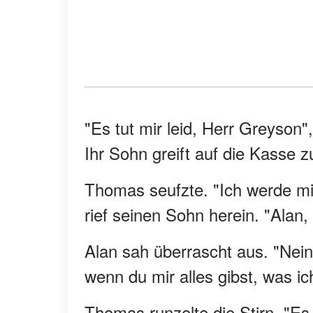
"Es tut mir leid, Herr Greyson
Ihr Sohn greift auf die Kasse zu
Thomas seufzte. "Ich werde m
rief seinen Sohn herein. "Ala
Alan sah überrascht aus. "Nein"
wenn du mir alles gibst, was ic
Thomas runzelte die Stirn. "Es f