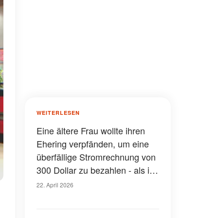
WEITERLESEN
Eine ältere Frau wollte ihren
Ehering verpfänden, um eine
überfällige Stromrechnung von
300 Dollar zu bezahlen - als ich
die Gravur auf der Innenseite
22. April 2026
sah, erstarrte ich und sagte:
"Oh mein Gott, du bist es!"