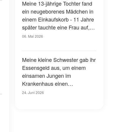
Meine 13-jährige Tochter fand
ein neugeborenes Mädchen in
einem Einkaufskorb - 11 Jahre
später tauchte eine Frau auf,
die behauptete, ihre Mutter zu
06. Mai 2026
sein, und ich wurde blass, als
ich sah, wer sie war
Meine kleine Schwester gab ihr
Essensgeld aus, um einem
einsamen Jungen im
Krankenhaus einen
Geburtstagskuchen zu kaufen
24. Juni 2026
– am nächsten Morgen fanden
wir einen schwarzen Ballon
über einer roten Schachtel auf
unserem Rasen