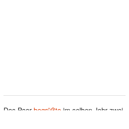
Das Paar
begrüßte
im selben Jahr zwei
weitere Pflegekinder, ein kleines