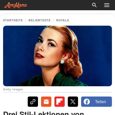
STARTSEITE
BELIEBTESTE
ROYALS
Getty Images
Teilen
Drei Stil-Lektionen von