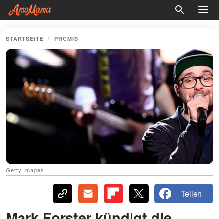
STARTSEITE
PROMIS
Getty Images
Teilen
Mark Forster kündigt die