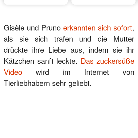
sehen – was sie mir später
Frau besuchten
ins Ohr flüsterte, ließ mich
ganz blass werden
Gisèle und Pruno
erkannten sich sofort
,
als sie sich trafen und die Mutter
drückte ihre Liebe aus, indem sie ihr
Kätzchen sanft leckte.
Das zuckersüße
Video
wird im Internet von
Tierliebhabern sehr geliebt.