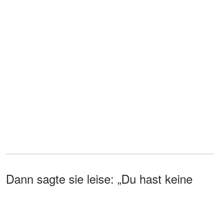
Dann sagte sie leise: „Du hast keine
Ahnung, in was für eine Familie du da
einheiraten willst.“