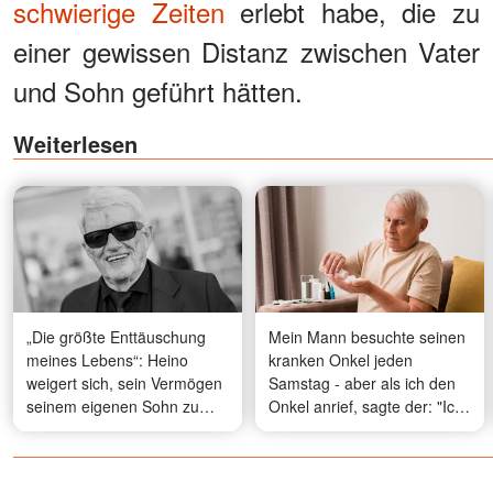
schwierige Zeiten
erlebt habe, die zu
einer gewissen Distanz zwischen Vater
und Sohn geführt hätten.
Weiterlesen
„Die größte Enttäuschung
Mein Mann besuchte seinen
meines Lebens“: Heino
kranken Onkel jeden
weigert sich, sein Vermögen
Samstag - aber als ich den
seinem eigenen Sohn zu
Onkel anrief, sagte der: "Ich
hinterlassen – wer wird
habe ihn seit sechs Monaten
stattdessen das Erbe
nicht mehr gesehen!"
erhalten?