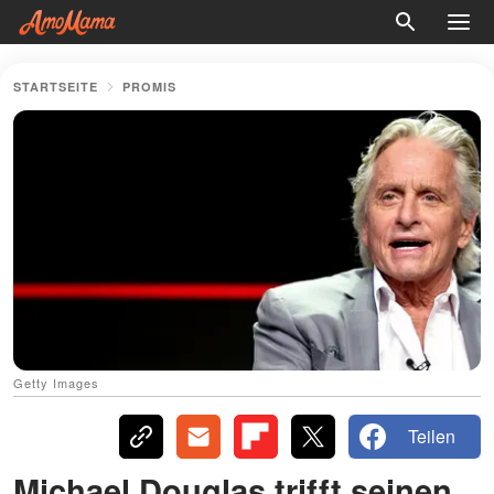
STARTSEITE
PROMIS
Getty Images
Teilen
Michael Douglas trifft seinen