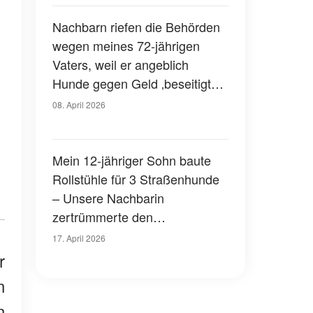
Nachbarn riefen die Behörden
wegen meines 72-jährigen
Vaters, weil er angeblich
Hunde gegen Geld ‚beseitigte‘ -
doch als wir seine Garage
08. April 2026
öffneten, brach der Beamte in
Tränen aus
Mein 12-jähriger Sohn baute
Rollstühle für 3 Straßenhunde
– Unsere Nachbarin
zertrümmerte den
Unterschlupf, doch 24 Stunden
17. April 2026
später stand jemand vor ihrer
r
Tür
n
n