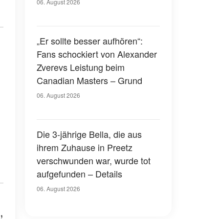
hatte er über seinen eigenen
06. August 2026
Tod gesprochen
„Er sollte besser aufhören“:
Fans schockiert von Alexander
Zverevs Leistung beim
Canadian Masters – Grund
06. August 2026
Die 3-jährige Bella, die aus
ihrem Zuhause in Preetz
verschwunden war, wurde tot
aufgefunden – Details
06. August 2026
,