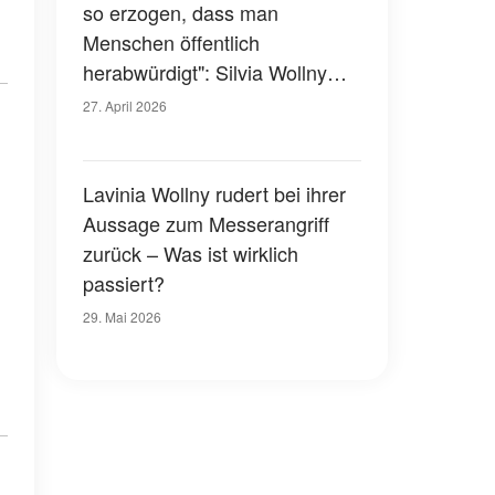
so erzogen, dass man
Menschen öffentlich
herabwürdigt": Silvia Wollny
weist die Vorwürfe ihrer Kinder
27. April 2026
entschieden von sich
Lavinia Wollny rudert bei ihrer
Aussage zum Messerangriff
zurück – Was ist wirklich
passiert?
29. Mai 2026