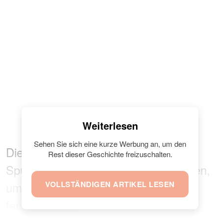
Weiterlesen
Sehen Sie sich eine kurze Werbung an, um den
Die Polizei in der Gegend ließ
Rest dieser Geschichte freizuschalten.
Spürhunde nach einer Blutspur suchen,
um die Mutter zu finden, aber sie
VOLLSTÄNDIGEN ARTIKEL LESEN
fanden nichts.