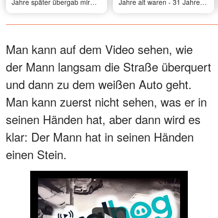
Jahre später übergab mir
Jahre alt waren - 31 Jahre
meine jüngste Tochter mitten
später klopfte ein Mann an
in der Nacht einen Zettel und
meine Tür, der genau wie er
sagte: "Mama, ich weiß, was
aussah
an diesem Tag wirklich
Man kann auf dem Video sehen, wie
passiert ist
der Mann langsam die Straße überquert
und dann zu dem weißen Auto geht.
Man kann zuerst nicht sehen, was er in
seinen Händen hat, aber dann wird es
klar: Der Mann hat in seinen Händen
einen Stein.