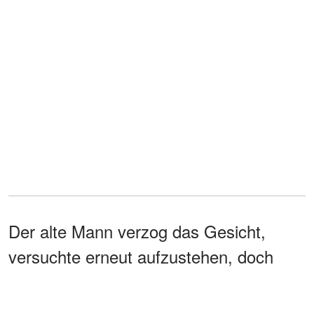
Der alte Mann verzog das Gesicht,
versuchte erneut aufzustehen, doch
seine Beine gaben unter ihm nach. Er
fiel mit einem leisen Stöhnen zurück.