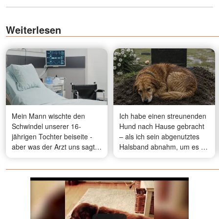
Weiterlesen
Mein Mann wischte den
Ich habe einen streunenden
Schwindel unserer 16-
Hund nach Hause gebracht
jährigen Tochter beiseite -
– als ich sein abgenutztes
aber was der Arzt uns sagte,
Halsband abnahm, um es zu
war die Wahrheit, der sich
ersetzen, fand ich eine Notiz,
keine Mutter jemals stellen
die mich blass werden ließ
will