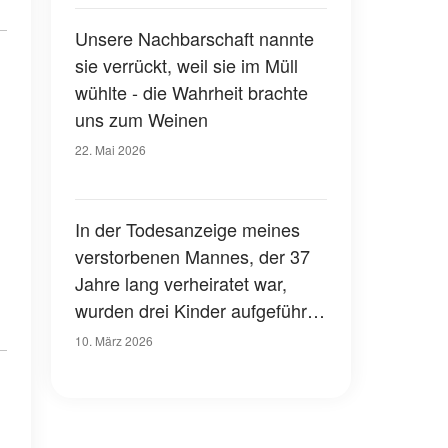
Unsere Nachbarschaft nannte
sie verrückt, weil sie im Müll
wühlte - die Wahrheit brachte
uns zum Weinen
22. Mai 2026
In der Todesanzeige meines
verstorbenen Mannes, der 37
Jahre lang verheiratet war,
wurden drei Kinder aufgeführt,
die ich nie kennengelernt hatte
10. März 2026
- als ich erfuhr, wer ihre Mutter
war, stockte mir der Atem