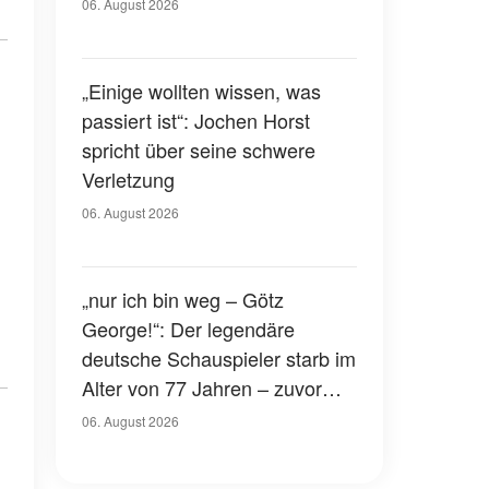
Gerichtssaal – was ist
06. August 2026
passiert?
„Einige wollten wissen, was
passiert ist“: Jochen Horst
spricht über seine schwere
Verletzung
06. August 2026
„nur ich bin weg – Götz
George!“: Der legendäre
deutsche Schauspieler starb im
Alter von 77 Jahren – zuvor
hatte er über seinen eigenen
06. August 2026
Tod gesprochen