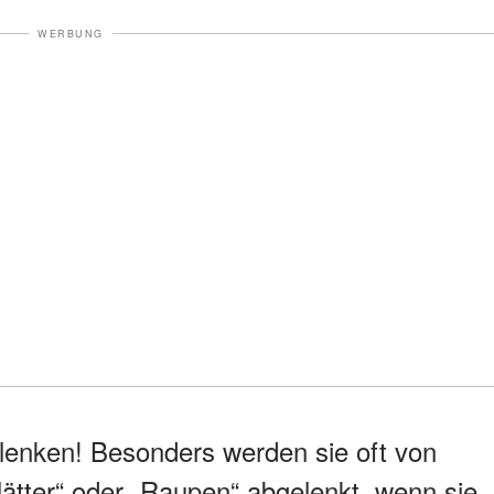
WERBUNG
ulenken! Besonders werden sie oft von
ätter“ oder „Raupen“ abgelenkt, wenn sie