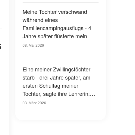
Meine Tochter verschwand
während eines
Familiencampingausflugs - 4
Jahre später flüsterte mein
Neffe: "Ich habe gesehen, was
5
08. Mai 2026
in dieser Nacht wirklich
passiert ist. Sie hat sich nicht
nur verlaufen"
Eine meiner Zwillingstöchter
starb - drei Jahre später, am
ersten Schultag meiner
Tochter, sagte ihre Lehrerin:
"Deine beiden Mädchen
03. März 2026
machen sich toll"