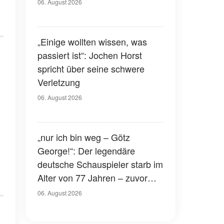
Gerichtssaal – was ist
06. August 2026
passiert?
„Einige wollten wissen, was
passiert ist“: Jochen Horst
spricht über seine schwere
Verletzung
06. August 2026
„nur ich bin weg – Götz
George!“: Der legendäre
deutsche Schauspieler starb im
Alter von 77 Jahren – zuvor
hatte er über seinen eigenen
06. August 2026
Tod gesprochen