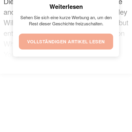
Diese Geschichte erinnert uns an eine
Weiterlesen
andere Geschichte, und zwar an Ashley
Sehen Sie sich eine kurze Werbung an, um den
Williams, die auch ihrer Mutter ein Tribut
Rest dieser Geschichte freizuschalten.
entrichtete. Sie sang den Klassiker von
Whitney Houston „I Will Always Love
VOLLSTÄNDIGEN ARTIKEL LESEN
You“.