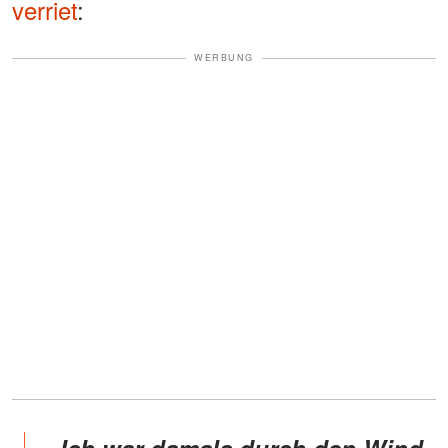
verriet
:
WERBUNG