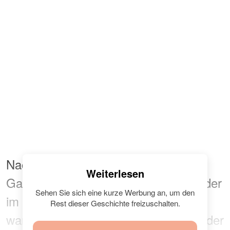
Nachdem Prinz William und seine
Weiterlesen
Gattin, Herzogin Kate Middleton, wieder
Sehen Sie sich eine kurze Werbung an, um den
im Kensington Palast angekommen
Rest dieser Geschichte freizuschalten.
waren, begannen sich alle Mitglieder der