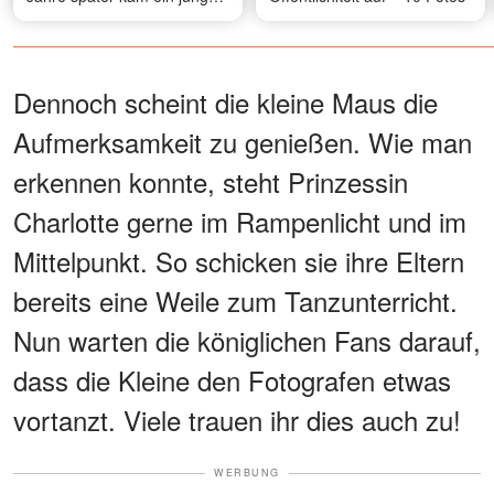
Mann zu ihr, hielt eines
davon in der Hand und
sagte: "Ich habe all die Jahre
nach Ihnen gesucht, um
Dennoch scheint die kleine Maus die
Ihnen etwas zu geben, das
Aufmerksamkeit zu genießen. Wie man
ich sicher aufbewahrt habe"
erkennen konnte, steht Prinzessin
Charlotte gerne im Rampenlicht und im
Mittelpunkt. So schicken sie ihre Eltern
bereits eine Weile zum Tanzunterricht.
Nun warten die königlichen Fans darauf,
dass die Kleine den Fotografen etwas
vortanzt. Viele trauen ihr dies auch zu!
WERBUNG