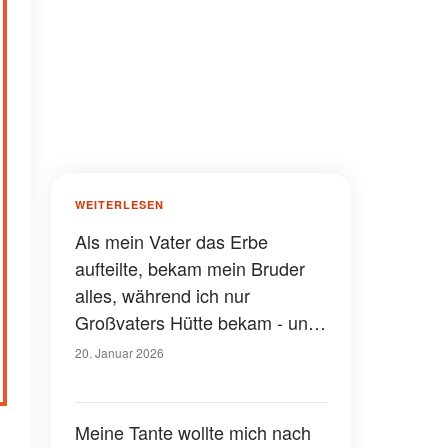
WEITERLESEN
Als mein Vater das Erbe
aufteilte, bekam mein Bruder
alles, während ich nur
Großvaters Hütte bekam - und
ein Geheimnis, das er mit ins
20. Januar 2026
Grab nahm
Meine Tante wollte mich nach