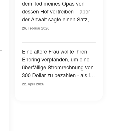
dem Tod meines Opas von
dessen Hof vertreiben – aber
der Anwalt sagte einen Satz,
der sie blass werden ließ
26. Februar 2026
Eine ältere Frau wollte ihren
Ehering verpfänden, um eine
überfällige Stromrechnung von
300 Dollar zu bezahlen - als ich
die Gravur auf der Innenseite
22. April 2026
sah, erstarrte ich und sagte:
"Oh mein Gott, du bist es!"