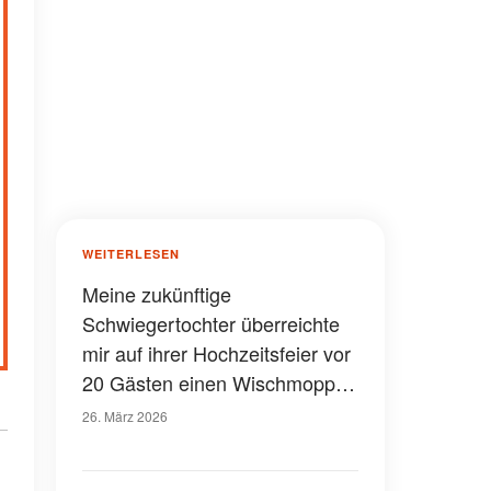
WEITERLESEN
Meine zukünftige
Schwiegertochter überreichte
mir auf ihrer Hochzeitsfeier vor
20 Gästen einen Wischmopp
und sagte, ich solle mir mein
26. März 2026
Essen "verdienen" - das
Geschenk, das ich aus meiner