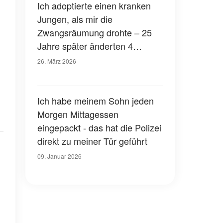
Handtasche zog, brachte den
Ich adoptierte einen kranken
ganzen Raum zum Staunen
Jungen, als mir die
Zwangsräumung drohte – 25
Jahre später änderten 4
Millionen Dollar und ein Brief
26. März 2026
alles
Ich habe meinem Sohn jeden
Morgen Mittagessen
eingepackt - das hat die Polizei
direkt zu meiner Tür geführt
09. Januar 2026