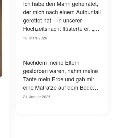
Ich habe den Mann geheiratet,
der mich nach einem Autounfall
gerettet hat – in unserer
Hochzeitsnacht flüsterte er: „Es
ist Zeit, dass du die Wahrheit
16. März 2026
erfährst“
Nachdem meine Eltern
gestorben waren, nahm meine
Tante mein Erbe und gab mir
eine Matratze auf dem Boden -
Jahre später klopfte sie an
21. Januar 2026
meine Tür