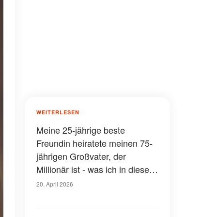
WEITERLESEN
Meine 25-jährige beste
Freundin heiratete meinen 75-
jährigen Großvater, der
Millionär ist - was ich in dieser
Nacht in ihrem Auto fand,
20. April 2026
machte mich sprachlos