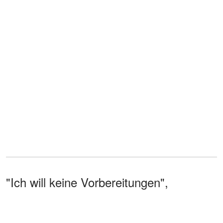
"Ich will keine Vorbereitungen",
unterbrach Rock sie. "Und versuch
nicht... mich dort zu besuchen."