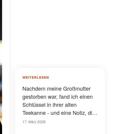
WEITERLESEN
Nachdem meine Großmutter
gestorben war, fand ich einen
Schlüssel in ihrer alten
Teekanne - und eine Notiz, die
mein Nachbar hineingesteckt
17. März 2026
hatte, auf der stand: "Wenn du