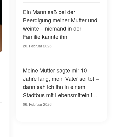
die Wahrheit über deine Eltern
wissen willst, öffne die
Ein Mann saß bei der
Schublade in ihrem
Beerdigung meiner Mutter und
Schlafzimmer"
weinte – niemand in der
Familie kannte ihn
20. Februar 2026
Meine Mutter sagte mir 10
Jahre lang, mein Vater sei tot –
dann sah ich ihn in einem
Stadtbus mit Lebensmitteln in
der Hand
06. Februar 2026