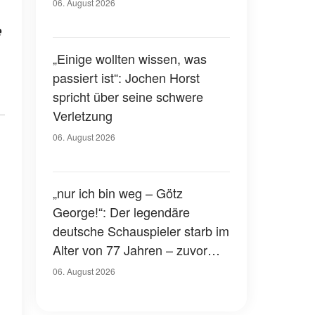
Gerichtssaal – was ist
06. August 2026
passiert?
e
„Einige wollten wissen, was
passiert ist“: Jochen Horst
spricht über seine schwere
Verletzung
06. August 2026
„nur ich bin weg – Götz
George!“: Der legendäre
deutsche Schauspieler starb im
Alter von 77 Jahren – zuvor
hatte er über seinen eigenen
06. August 2026
Tod gesprochen